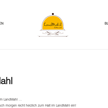
EN
B
ahl
im LandMahl …
uch morgen recht herzlich zum Halt im LandMahl ein!