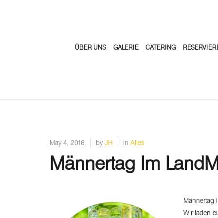
ÜBER UNS
GALERIE
CATERING
RESERVIER
May 4, 2016
by
JH
in
Alles
Männertag Im LandM
Männertag 
Wir laden e